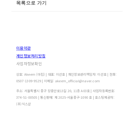
목록으로 가기
이용약관
개인정보처리방침
사업자정보확인
상호: Akeem (아킴) | 대표: 이선호 | 개인정보관리책임자: 이선호 | 전화:
0507-1309-9529 | 이메일: akeem_official@naver.com
주소: 서울특별시 중구 장충단로13길 20, 11층 A03호 | 사업자등록번호:
374-51-00505
| 통신판매:
제 2025-서울중구-1090 호
| 호스팅제공자:
(주)식스샵