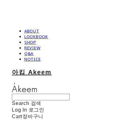
ABOUT
LOOKBOOK
SHOP
REVIEW
Q&A
NOTICE
아킴 Akeem
Search
검색
Log In
로그인
Cart
장바구니