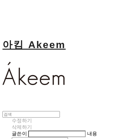
아킴 Akeem
수정하기
삭제하기
글쓴이
내용