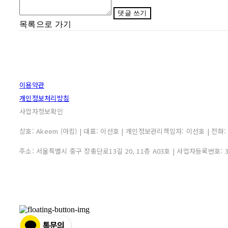
댓글 쓰기
목록으로 가기
이용약관
개인정보처리방침
사업자정보확인
상호: Akeem (아킴) | 대표: 이선호 | 개인정보관리책임자: 이선호 | 전화: 0507
주소: 서울특별시 중구 장충단로13길 20, 11층 A03호 | 사업자등록번호: