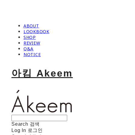
ABOUT
LOOKBOOK
SHOP
REVIEW
Q&A
NOTICE
아킴 Akeem
Search
검색
Log In
로그인