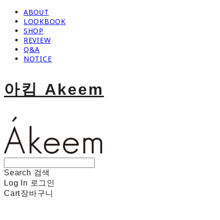
ABOUT
LOOKBOOK
SHOP
REVIEW
Q&A
NOTICE
아킴 Akeem
Search
검색
Log In
로그인
Cart
장바구니