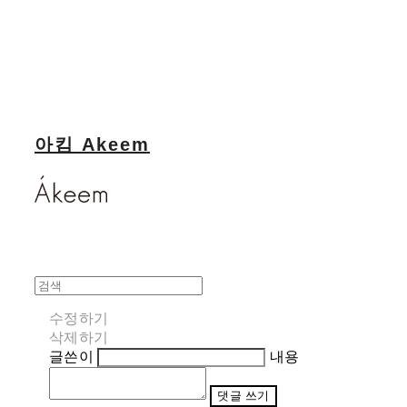
아킴 Akeem
수정하기
삭제하기
글쓴이
내용
댓글 쓰기