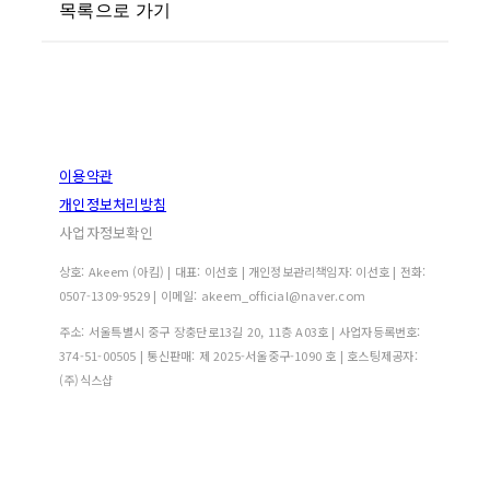
목록으로 가기
이용약관
개인정보처리방침
사업자정보확인
상호: Akeem (아킴) | 대표: 이선호 | 개인정보관리책임자: 이선호 | 전화:
0507-1309-9529 | 이메일: akeem_official@naver.com
주소: 서울특별시 중구 장충단로13길 20, 11층 A03호 | 사업자등록번호:
374-51-00505
| 통신판매:
제 2025-서울중구-1090 호
| 호스팅제공자:
(주)식스샵