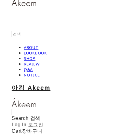
ABOUT
LOOKBOOK
SHOP
REVIEW
Q&A
NOTICE
아킴 Akeem
Search
검색
Log In
로그인
Cart
장바구니