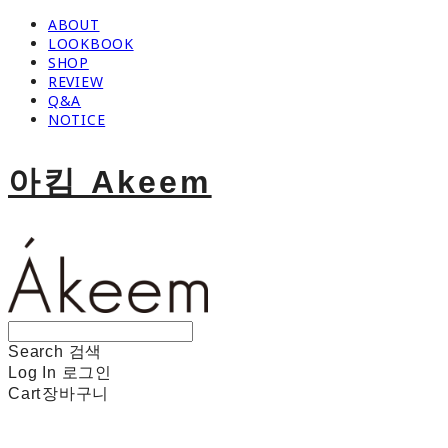
ABOUT
LOOKBOOK
SHOP
REVIEW
Q&A
NOTICE
아킴 Akeem
Search
검색
Log In
로그인
Cart
장바구니