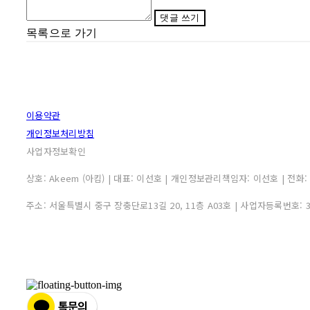
댓글 쓰기
목록으로 가기
이용약관
개인정보처리방침
사업자정보확인
상호: Akeem (아킴) | 대표: 이선호 | 개인정보관리책임자: 이선호 | 전화: 0507
주소: 서울특별시 중구 장충단로13길 20, 11층 A03호 | 사업자등록번호: