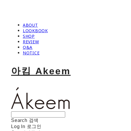
ABOUT
LOOKBOOK
SHOP
REVIEW
Q&A
NOTICE
아킴 Akeem
Search
검색
Log In
로그인