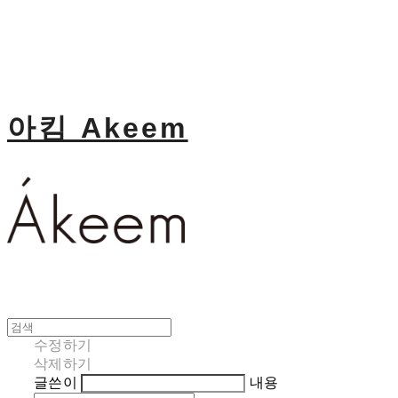
아킴 Akeem
수정하기
삭제하기
글쓴이
내용