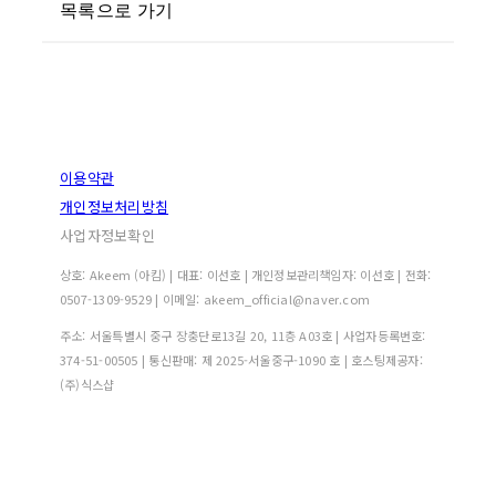
목록으로 가기
이용약관
개인정보처리방침
사업자정보확인
상호: Akeem (아킴) | 대표: 이선호 | 개인정보관리책임자: 이선호 | 전화:
0507-1309-9529 | 이메일: akeem_official@naver.com
주소: 서울특별시 중구 장충단로13길 20, 11층 A03호 | 사업자등록번호:
374-51-00505
| 통신판매:
제 2025-서울중구-1090 호
| 호스팅제공자:
(주)식스샵