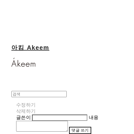
아킴 Akeem
수정하기
삭제하기
글쓴이
내용
댓글 쓰기