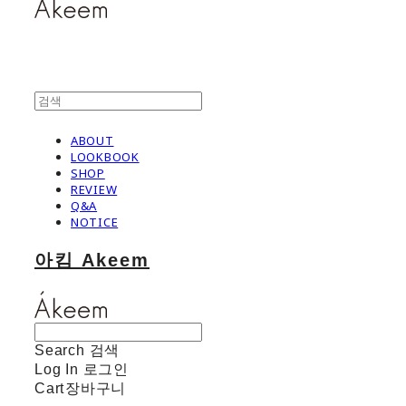
ABOUT
LOOKBOOK
SHOP
REVIEW
Q&A
NOTICE
아킴 Akeem
Search
검색
Log In
로그인
Cart
장바구니