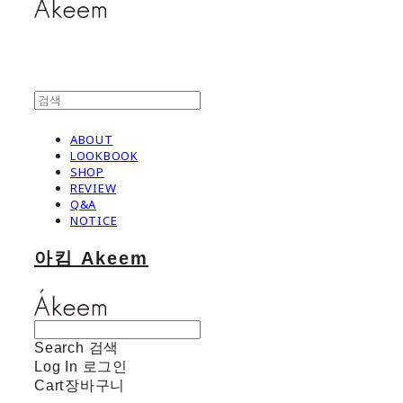
ABOUT
LOOKBOOK
SHOP
REVIEW
Q&A
NOTICE
아킴 Akeem
Search
검색
Log In
로그인
Cart
장바구니