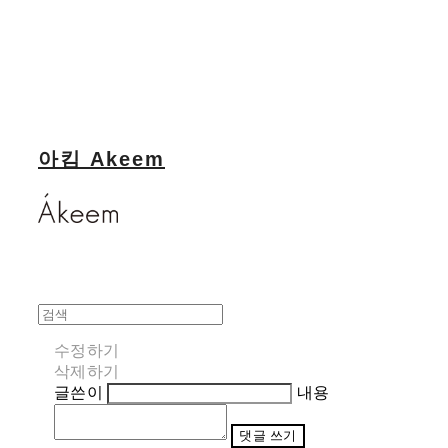
아킴 Akeem
수정하기
삭제하기
글쓴이
내용
댓글 쓰기