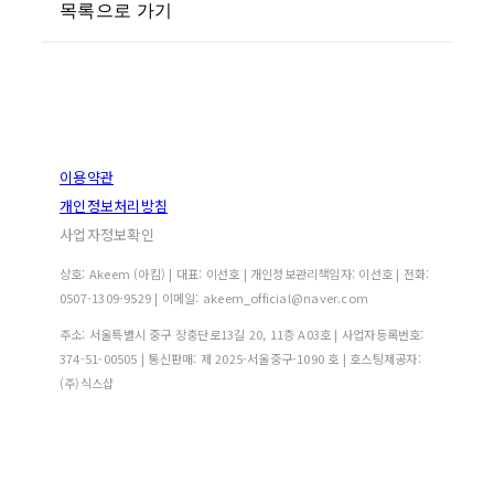
목록으로 가기
이용약관
개인정보처리방침
사업자정보확인
상호: Akeem (아킴) | 대표: 이선호 | 개인정보관리책임자: 이선호 | 전화:
0507-1309-9529 | 이메일: akeem_official@naver.com
주소: 서울특별시 중구 장충단로13길 20, 11층 A03호 | 사업자등록번호:
374-51-00505
| 통신판매:
제 2025-서울중구-1090 호
| 호스팅제공자:
(주)식스샵