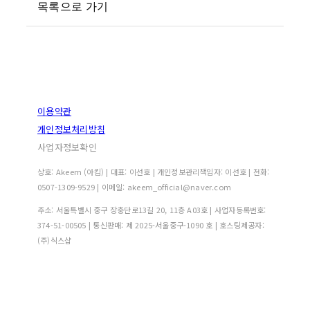
목록으로 가기
이용약관
개인정보처리방침
사업자정보확인
상호: Akeem (아킴) | 대표: 이선호 | 개인정보관리책임자: 이선호 | 전화:
0507-1309-9529 | 이메일: akeem_official@naver.com
주소: 서울특별시 중구 장충단로13길 20, 11층 A03호 | 사업자등록번호:
374-51-00505
| 통신판매:
제 2025-서울중구-1090 호
| 호스팅제공자:
(주)식스샵