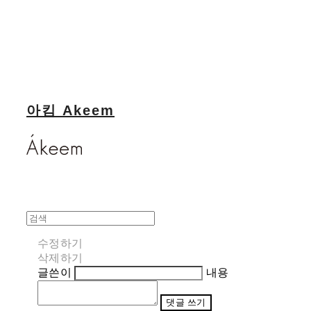
아킴 Akeem
수정하기
삭제하기
글쓴이
내용
댓글 쓰기