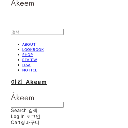
ABOUT
LOOKBOOK
SHOP
REVIEW
Q&A
NOTICE
아킴 Akeem
Search
검색
Log In
로그인
Cart
장바구니