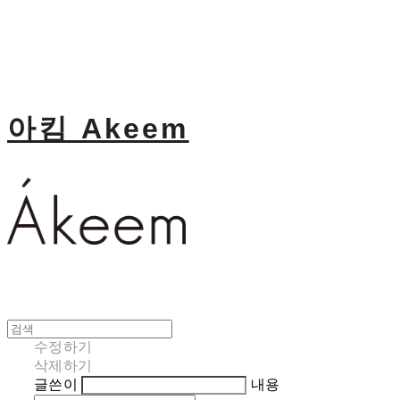
아킴 Akeem
수정하기
삭제하기
글쓴이
내용