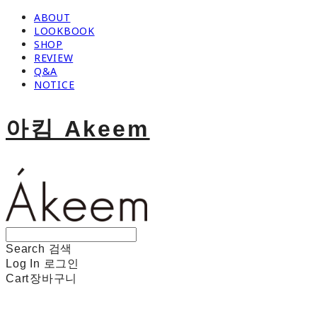
ABOUT
LOOKBOOK
SHOP
REVIEW
Q&A
NOTICE
아킴 Akeem
Search
검색
Log In
로그인
Cart
장바구니