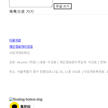
댓글 쓰기
목록으로 가기
이용약관
개인정보처리방침
사업자정보확인
상호: Akeem (아킴) | 대표: 이선호 | 개인정보관리책임자: 이선호 | 전화: 0507
주소: 서울특별시 중구 장충단로13길 20, 11층 A03호 | 사업자등록번호: