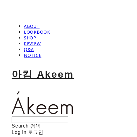
ABOUT
LOOKBOOK
SHOP
REVIEW
Q&A
NOTICE
아킴 Akeem
Search
검색
Log In
로그인