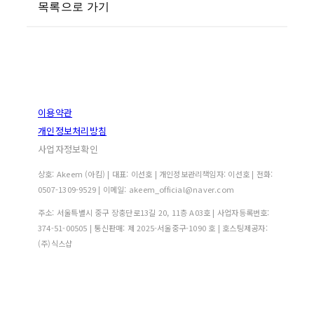
목록으로 가기
이용약관
개인정보처리방침
사업자정보확인
상호: Akeem (아킴) | 대표: 이선호 | 개인정보관리책임자: 이선호 | 전화:
0507-1309-9529 | 이메일: akeem_official@naver.com
주소: 서울특별시 중구 장충단로13길 20, 11층 A03호 | 사업자등록번호:
374-51-00505
| 통신판매:
제 2025-서울중구-1090 호
| 호스팅제공자:
(주)식스샵