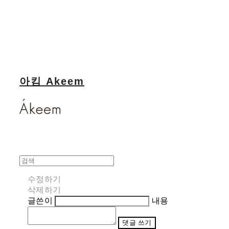
아킴 Akeem
수정하기
삭제하기
글쓴이
내용
댓글 쓰기