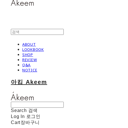
ABOUT
LOOKBOOK
SHOP
REVIEW
Q&A
NOTICE
아킴 Akeem
Search
검색
Log In
로그인
Cart
장바구니