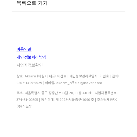
목록으로 가기
이용약관
개인정보처리방침
사업자정보확인
상호: Akeem (아킴) | 대표: 이선호 | 개인정보관리책임자: 이선호 | 전화:
0507-1309-9529 | 이메일: akeem_official@naver.com
주소: 서울특별시 중구 장충단로13길 20, 11층 A03호 | 사업자등록번호:
374-51-00505
| 통신판매:
제 2025-서울중구-1090 호
| 호스팅제공자:
(주)식스샵