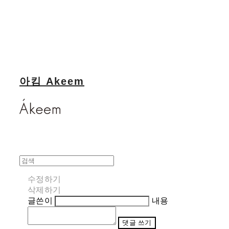
아킴 Akeem
수정하기
삭제하기
글쓴이
내용
댓글 쓰기