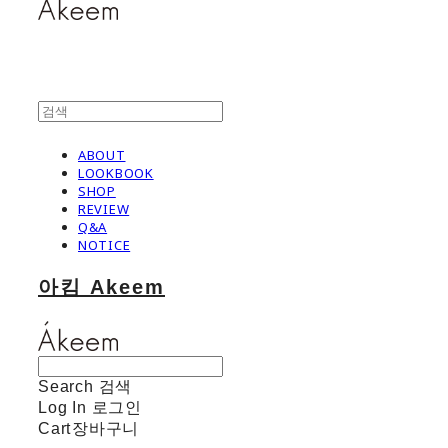
ABOUT
LOOKBOOK
SHOP
REVIEW
Q&A
NOTICE
아킴 Akeem
Search
검색
Log In
로그인
Cart
장바구니