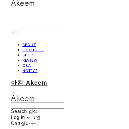
ABOUT
LOOKBOOK
SHOP
REVIEW
Q&A
NOTICE
아킴 Akeem
Search
검색
Log In
로그인
Cart
장바구니