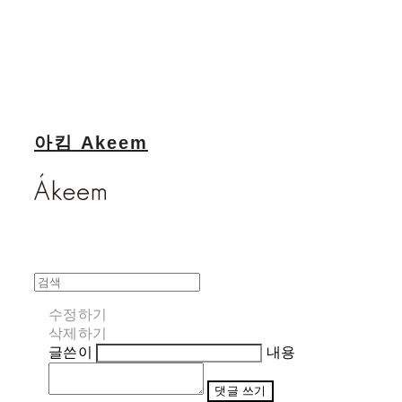
아킴 Akeem
수정하기
삭제하기
글쓴이
내용
댓글 쓰기