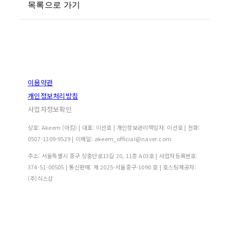
목록으로 가기
이용약관
개인정보처리방침
사업자정보확인
상호: Akeem (아킴) | 대표: 이선호 | 개인정보관리책임자: 이선호 | 전화:
0507-1309-9529 | 이메일: akeem_official@naver.com
주소: 서울특별시 중구 장충단로13길 20, 11층 A03호 | 사업자등록번호:
374-51-00505
| 통신판매:
제 2025-서울중구-1090 호
| 호스팅제공자:
(주)식스샵