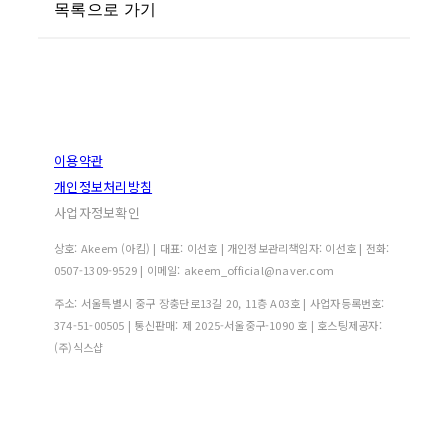
목록으로 가기
이용약관
개인정보처리방침
사업자정보확인
상호: Akeem (아킴) | 대표: 이선호 | 개인정보관리책임자: 이선호 | 전화:
0507-1309-9529 | 이메일: akeem_official@naver.com
주소: 서울특별시 중구 장충단로13길 20, 11층 A03호 | 사업자등록번호:
374-51-00505
| 통신판매:
제 2025-서울중구-1090 호
| 호스팅제공자:
(주)식스샵