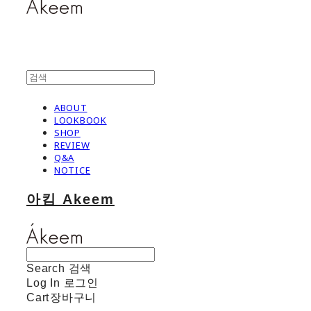
ABOUT
LOOKBOOK
SHOP
REVIEW
Q&A
NOTICE
아킴 Akeem
Search
검색
Log In
로그인
Cart
장바구니