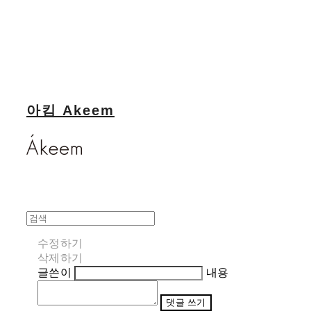
아킴 Akeem
수정하기
삭제하기
글쓴이
내용
댓글 쓰기