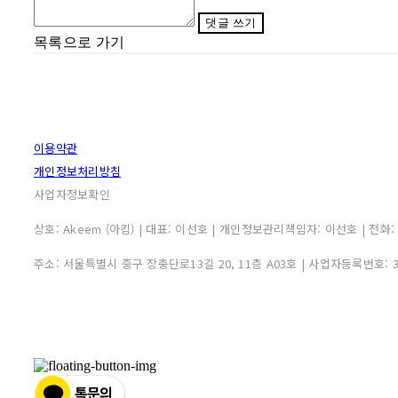
댓글 쓰기
목록으로 가기
이용약관
개인정보처리방침
사업자정보확인
상호: Akeem (아킴) | 대표: 이선호 | 개인정보관리책임자: 이선호 | 전화: 0507
주소: 서울특별시 중구 장충단로13길 20, 11층 A03호 | 사업자등록번호: