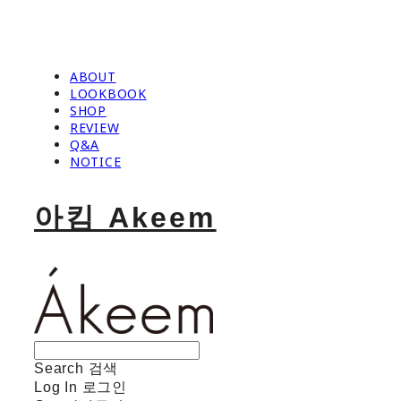
ABOUT
LOOKBOOK
SHOP
REVIEW
Q&A
NOTICE
아킴 Akeem
Search
검색
Log In
로그인