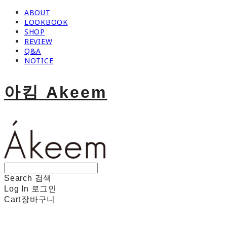
ABOUT
LOOKBOOK
SHOP
REVIEW
Q&A
NOTICE
아킴 Akeem
Search
검색
Log In
로그인
Cart
장바구니