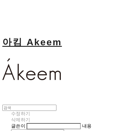
아킴 Akeem
수정하기
삭제하기
글쓴이
내용