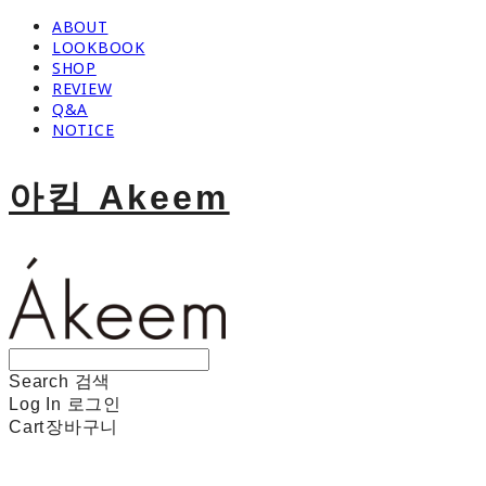
ABOUT
LOOKBOOK
SHOP
REVIEW
Q&A
NOTICE
아킴 Akeem
Search
검색
Log In
로그인
Cart
장바구니