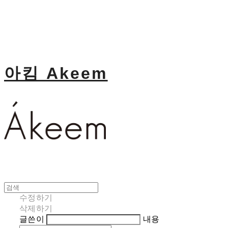
아킴 Akeem
수정하기
삭제하기
글쓴이
내용