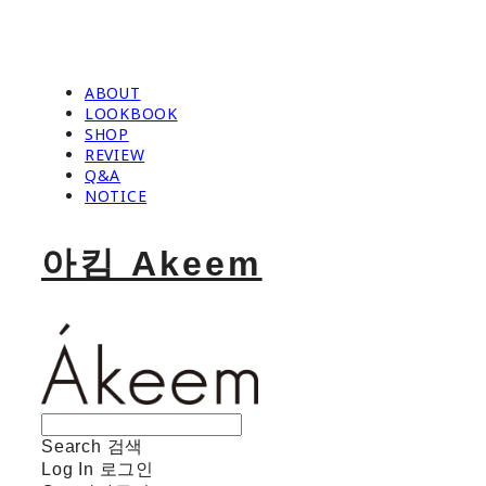
ABOUT
LOOKBOOK
SHOP
REVIEW
Q&A
NOTICE
아킴 Akeem
Search
검색
Log In
로그인