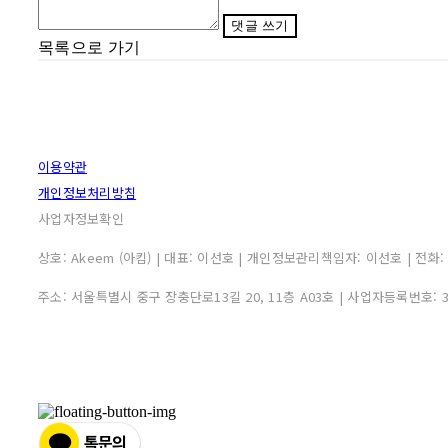
댓글 쓰기
목록으로 가기
이용약관
개인정보처리방침
사업자정보확인
상호: Akeem (아킴) | 대표: 이선호 | 개인정보관리책임자: 이선호 | 전화: 0507
주소: 서울특별시 중구 장충단로13길 20, 11층 A03호 | 사업자등록번호: