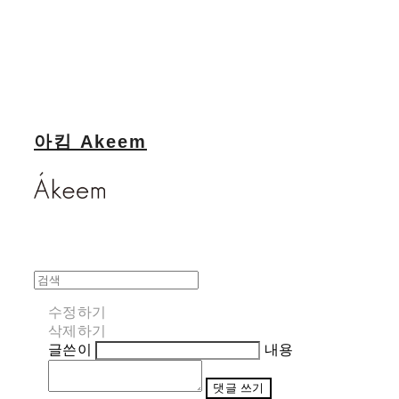
아킴 Akeem
수정하기
삭제하기
글쓴이
내용
댓글 쓰기