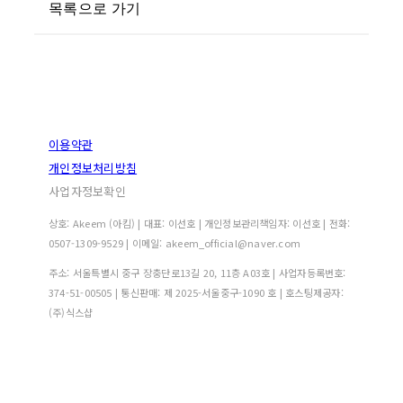
목록으로 가기
이용약관
개인정보처리방침
사업자정보확인
상호: Akeem (아킴) | 대표: 이선호 | 개인정보관리책임자: 이선호 | 전화:
0507-1309-9529 | 이메일: akeem_official@naver.com
주소: 서울특별시 중구 장충단로13길 20, 11층 A03호 | 사업자등록번호:
374-51-00505
| 통신판매:
제 2025-서울중구-1090 호
| 호스팅제공자:
(주)식스샵