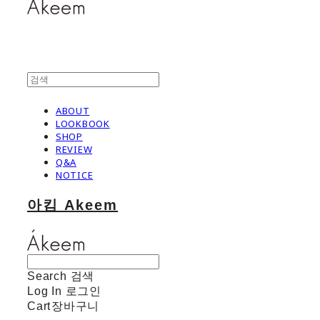
ABOUT
LOOKBOOK
SHOP
REVIEW
Q&A
NOTICE
아킴 Akeem
Search
검색
Log In
로그인
Cart
장바구니