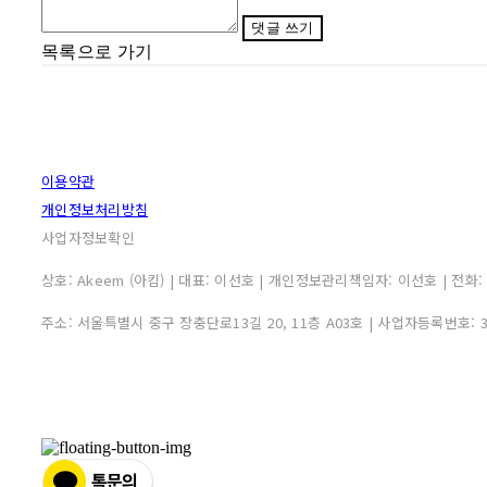
댓글 쓰기
목록으로 가기
이용약관
개인정보처리방침
사업자정보확인
상호: Akeem (아킴) | 대표: 이선호 | 개인정보관리책임자: 이선호 | 전화: 0507
주소: 서울특별시 중구 장충단로13길 20, 11층 A03호 | 사업자등록번호: