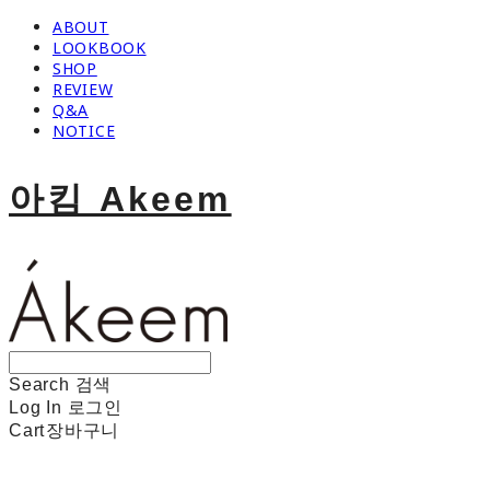
ABOUT
LOOKBOOK
SHOP
REVIEW
Q&A
NOTICE
아킴 Akeem
Search
검색
Log In
로그인
Cart
장바구니