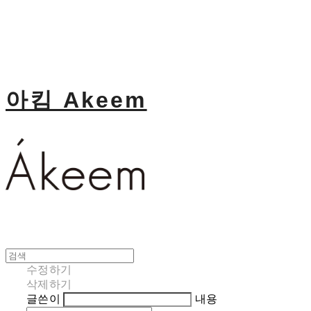
아킴 Akeem
수정하기
삭제하기
글쓴이
내용