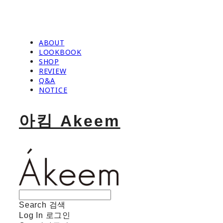
ABOUT
LOOKBOOK
SHOP
REVIEW
Q&A
NOTICE
아킴 Akeem
Search
검색
Log In
로그인