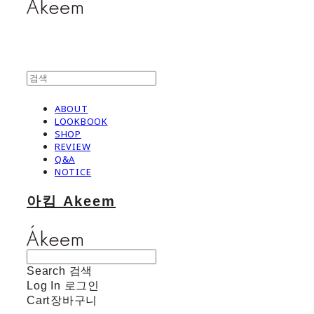
ABOUT
LOOKBOOK
SHOP
REVIEW
Q&A
NOTICE
아킴 Akeem
Search
검색
Log In
로그인
Cart
장바구니