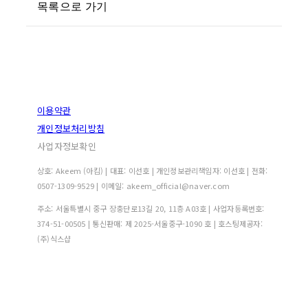
목록으로 가기
이용약관
개인정보처리방침
사업자정보확인
상호: Akeem (아킴) | 대표: 이선호 | 개인정보관리책임자: 이선호 | 전화:
0507-1309-9529 | 이메일: akeem_official@naver.com
주소: 서울특별시 중구 장충단로13길 20, 11층 A03호 | 사업자등록번호:
374-51-00505
| 통신판매:
제 2025-서울중구-1090 호
| 호스팅제공자:
(주)식스샵