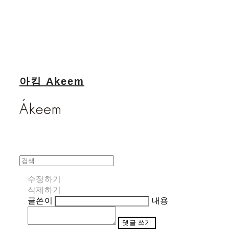
아킴 Akeem
수정하기
삭제하기
글쓴이
내용
댓글 쓰기