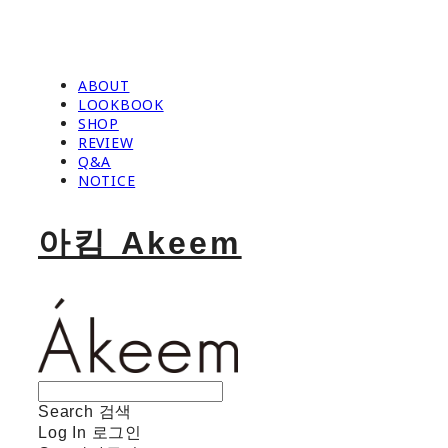
ABOUT
LOOKBOOK
SHOP
REVIEW
Q&A
NOTICE
아킴 Akeem
Search
검색
Log In
로그인