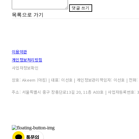
댓글 쓰기
목록으로 가기
이용약관
개인정보처리방침
사업자정보확인
상호: Akeem (아킴) | 대표: 이선호 | 개인정보관리책임자: 이선호 | 전화: 0507
주소: 서울특별시 중구 장충단로13길 20, 11층 A03호 | 사업자등록번호: