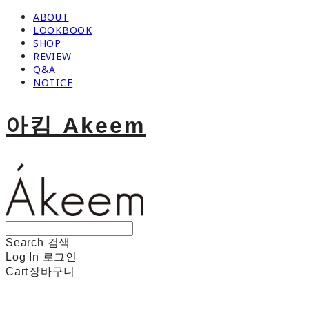
ABOUT
LOOKBOOK
SHOP
REVIEW
Q&A
NOTICE
아킴 Akeem
Search
검색
Log In
로그인
Cart
장바구니