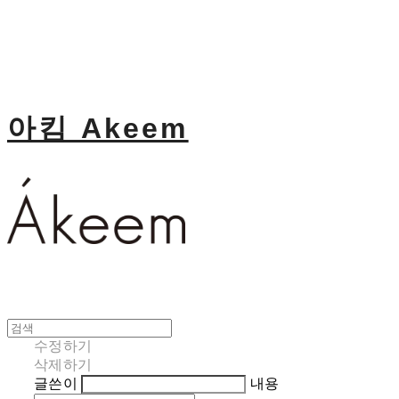
아킴 Akeem
수정하기
삭제하기
글쓴이
내용