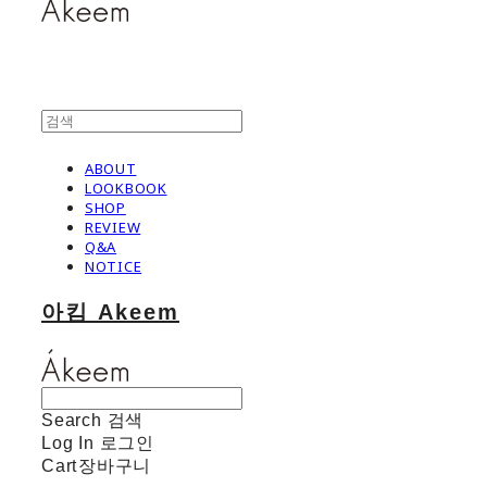
ABOUT
LOOKBOOK
SHOP
REVIEW
Q&A
NOTICE
아킴 Akeem
Search
검색
Log In
로그인
Cart
장바구니