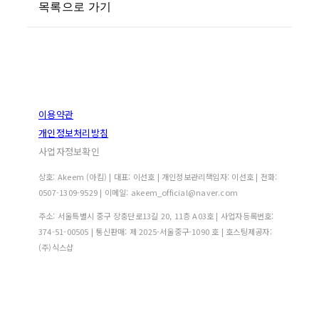
목록으로 가기
이용약관
개인정보처리방침
사업자정보확인
상호: Akeem (아킴) | 대표: 이선호 | 개인정보관리책임자: 이선호 | 전화:
0507-1309-9529 | 이메일: akeem_official@naver.com
주소: 서울특별시 중구 장충단로13길 20, 11층 A03호 | 사업자등록번호:
374-51-00505
| 통신판매:
제 2025-서울중구-1090 호
| 호스팅제공자:
(주)식스샵