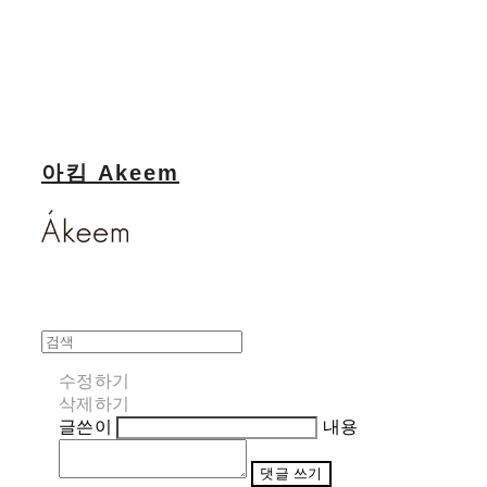
아킴 Akeem
수정하기
삭제하기
글쓴이
내용
댓글 쓰기