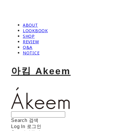
ABOUT
LOOKBOOK
SHOP
REVIEW
Q&A
NOTICE
아킴 Akeem
Search
검색
Log In
로그인