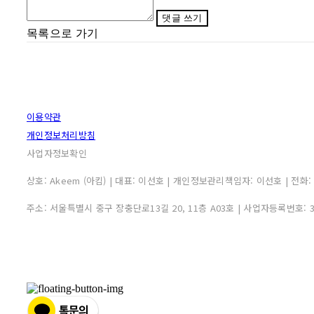
댓글 쓰기
목록으로 가기
이용약관
개인정보처리방침
사업자정보확인
상호: Akeem (아킴) | 대표: 이선호 | 개인정보관리책임자: 이선호 | 전화: 0507
주소: 서울특별시 중구 장충단로13길 20, 11층 A03호 | 사업자등록번호: