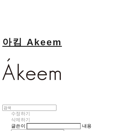
아킴 Akeem
수정하기
삭제하기
글쓴이
내용