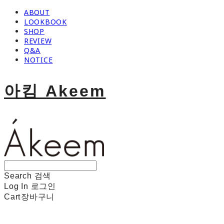
ABOUT
LOOKBOOK
SHOP
REVIEW
Q&A
NOTICE
아킴 Akeem
Search
검색
Log In
로그인
Cart
장바구니