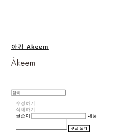
아킴 Akeem
수정하기
삭제하기
글쓴이
내용
댓글 쓰기