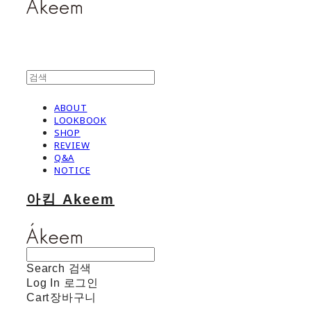
ABOUT
LOOKBOOK
SHOP
REVIEW
Q&A
NOTICE
아킴 Akeem
Search
검색
Log In
로그인
Cart
장바구니