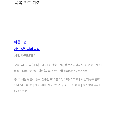
목록으로 가기
이용약관
개인정보처리방침
사업자정보확인
상호: Akeem (아킴) | 대표: 이선호 | 개인정보관리책임자: 이선호 | 전화:
0507-1309-9529 | 이메일: akeem_official@naver.com
주소: 서울특별시 중구 장충단로13길 20, 11층 A03호 | 사업자등록번호:
374-51-00505
| 통신판매:
제 2025-서울중구-1090 호
| 호스팅제공자:
(주)식스샵