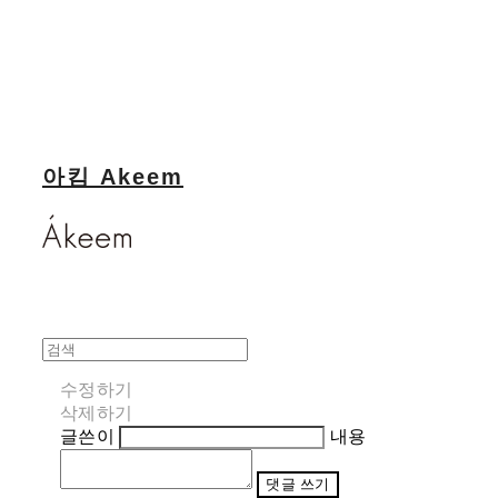
아킴 Akeem
수정하기
삭제하기
글쓴이
내용
댓글 쓰기