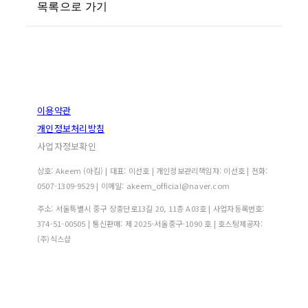
목록으로 가기
이용약관
개인정보처리방침
사업자정보확인
상호: Akeem (아킴) | 대표: 이선호 | 개인정보관리책임자: 이선호 | 전화:
0507-1309-9529 | 이메일: akeem_official@naver.com
주소: 서울특별시 중구 장충단로13길 20, 11층 A03호 | 사업자등록번호:
374-51-00505
| 통신판매:
제 2025-서울중구-1090 호
| 호스팅제공자:
(주)식스샵