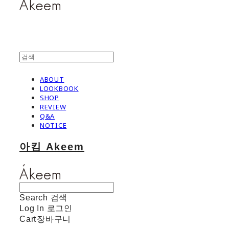
ABOUT
LOOKBOOK
SHOP
REVIEW
Q&A
NOTICE
아킴 Akeem
Search
검색
Log In
로그인
Cart
장바구니