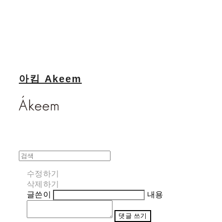
아킴 Akeem
수정하기
삭제하기
글쓴이
내용
댓글 쓰기