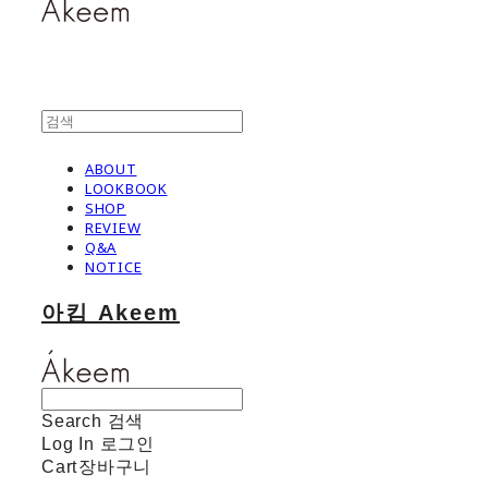
ABOUT
LOOKBOOK
SHOP
REVIEW
Q&A
NOTICE
아킴 Akeem
Search
검색
Log In
로그인
Cart
장바구니