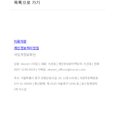
목록으로 가기
이용약관
개인정보처리방침
사업자정보확인
상호: Akeem (아킴) | 대표: 이선호 | 개인정보관리책임자: 이선호 | 전화:
0507-1309-9529 | 이메일: akeem_official@naver.com
주소: 서울특별시 중구 장충단로13길 20, 11층 A03호 | 사업자등록번호:
374-51-00505
| 통신판매:
제 2025-서울중구-1090 호
| 호스팅제공자:
(주)식스샵