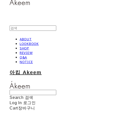
ABOUT
LOOKBOOK
SHOP
REVIEW
Q&A
NOTICE
아킴 Akeem
Search
검색
Log In
로그인
Cart
장바구니