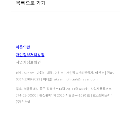
목록으로 가기
이용약관
개인정보처리방침
사업자정보확인
상호: Akeem (아킴) | 대표: 이선호 | 개인정보관리책임자: 이선호 | 전화:
0507-1309-9529 | 이메일: akeem_official@naver.com
주소: 서울특별시 중구 장충단로13길 20, 11층 A03호 | 사업자등록번호:
374-51-00505
| 통신판매:
제 2025-서울중구-1090 호
| 호스팅제공자:
(주)식스샵