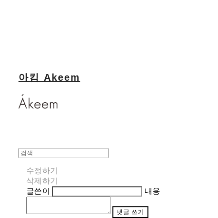
아킴 Akeem
수정하기
삭제하기
글쓴이
내용
댓글 쓰기