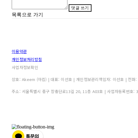
댓글 쓰기
목록으로 가기
이용약관
개인정보처리방침
사업자정보확인
상호: Akeem (아킴) | 대표: 이선호 | 개인정보관리책임자: 이선호 | 전화: 0507
주소: 서울특별시 중구 장충단로13길 20, 11층 A03호 | 사업자등록번호: