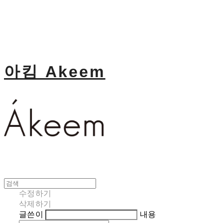
아킴 Akeem
수정하기
삭제하기
글쓴이
내용