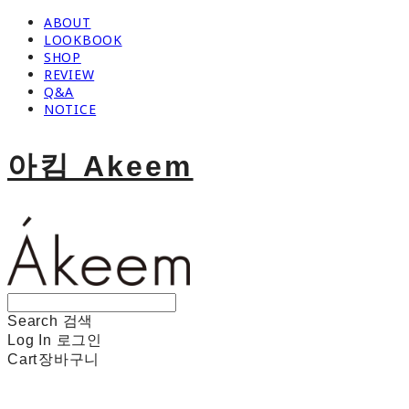
ABOUT
LOOKBOOK
SHOP
REVIEW
Q&A
NOTICE
아킴 Akeem
Search
검색
Log In
로그인
Cart
장바구니