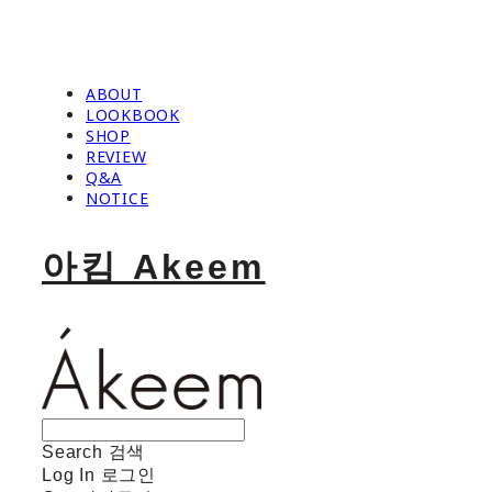
ABOUT
LOOKBOOK
SHOP
REVIEW
Q&A
NOTICE
아킴 Akeem
Search
검색
Log In
로그인