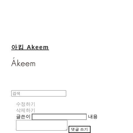
아킴 Akeem
수정하기
삭제하기
글쓴이
내용
댓글 쓰기