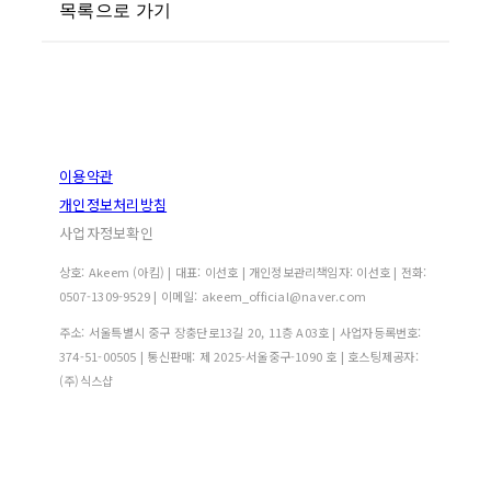
목록으로 가기
이용약관
개인정보처리방침
사업자정보확인
상호: Akeem (아킴) | 대표: 이선호 | 개인정보관리책임자: 이선호 | 전화:
0507-1309-9529 | 이메일: akeem_official@naver.com
주소: 서울특별시 중구 장충단로13길 20, 11층 A03호 | 사업자등록번호:
374-51-00505
| 통신판매:
제 2025-서울중구-1090 호
| 호스팅제공자:
(주)식스샵