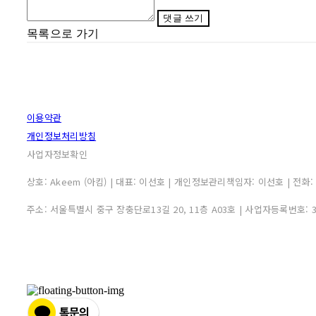
댓글 쓰기
목록으로 가기
이용약관
개인정보처리방침
사업자정보확인
상호: Akeem (아킴) | 대표: 이선호 | 개인정보관리책임자: 이선호 | 전화: 0507
주소: 서울특별시 중구 장충단로13길 20, 11층 A03호 | 사업자등록번호: