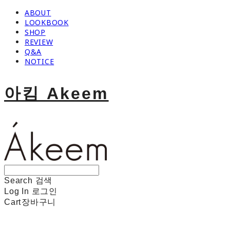
ABOUT
LOOKBOOK
SHOP
REVIEW
Q&A
NOTICE
아킴 Akeem
Search
검색
Log In
로그인
Cart
장바구니