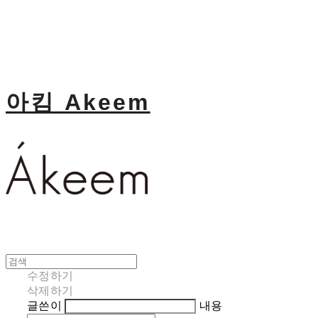
아킴 Akeem
수정하기
삭제하기
글쓴이
내용