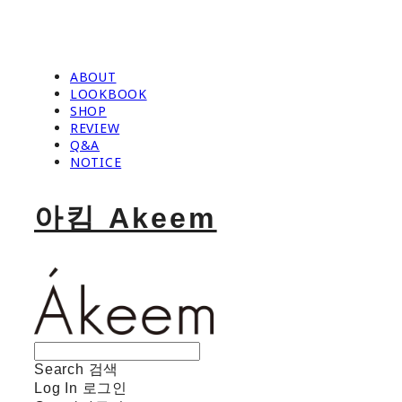
ABOUT
LOOKBOOK
SHOP
REVIEW
Q&A
NOTICE
아킴 Akeem
Search
검색
Log In
로그인