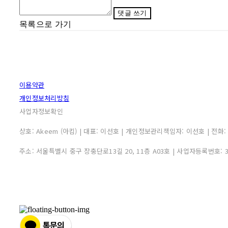
댓글 쓰기
목록으로 가기
이용약관
개인정보처리방침
사업자정보확인
상호: Akeem (아킴) | 대표: 이선호 | 개인정보관리책임자: 이선호 | 전화: 0507
주소: 서울특별시 중구 장충단로13길 20, 11층 A03호 | 사업자등록번호: