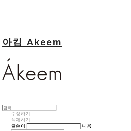
아킴 Akeem
수정하기
삭제하기
글쓴이
내용