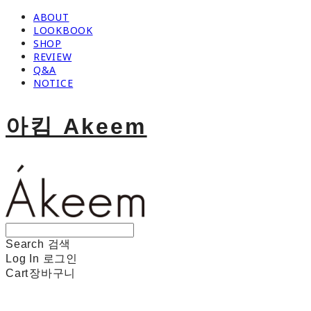
ABOUT
LOOKBOOK
SHOP
REVIEW
Q&A
NOTICE
아킴 Akeem
Search
검색
Log In
로그인
Cart
장바구니