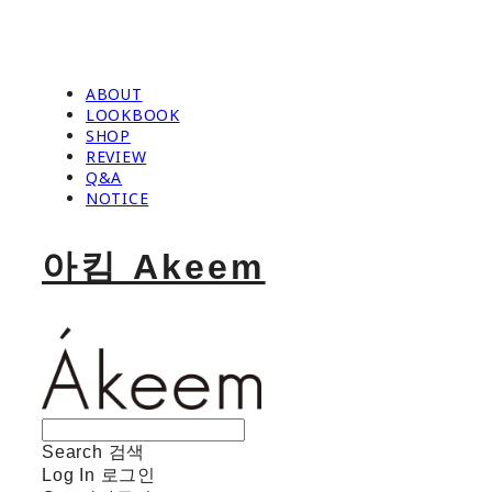
ABOUT
LOOKBOOK
SHOP
REVIEW
Q&A
NOTICE
아킴 Akeem
Search
검색
Log In
로그인