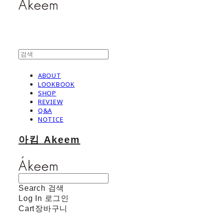
ABOUT
LOOKBOOK
SHOP
REVIEW
Q&A
NOTICE
아킴 Akeem
Search
검색
Log In
로그인
Cart
장바구니