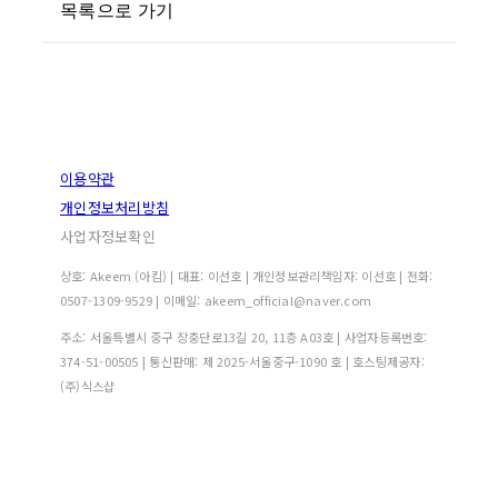
목록으로 가기
이용약관
개인정보처리방침
사업자정보확인
상호: Akeem (아킴) | 대표: 이선호 | 개인정보관리책임자: 이선호 | 전화:
0507-1309-9529 | 이메일: akeem_official@naver.com
주소: 서울특별시 중구 장충단로13길 20, 11층 A03호 | 사업자등록번호:
374-51-00505
| 통신판매:
제 2025-서울중구-1090 호
| 호스팅제공자:
(주)식스샵