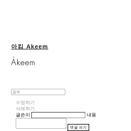
아킴 Akeem
수정하기
삭제하기
글쓴이
내용
댓글 쓰기