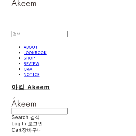
ABOUT
LOOKBOOK
SHOP
REVIEW
Q&A
NOTICE
아킴 Akeem
Search
검색
Log In
로그인
Cart
장바구니