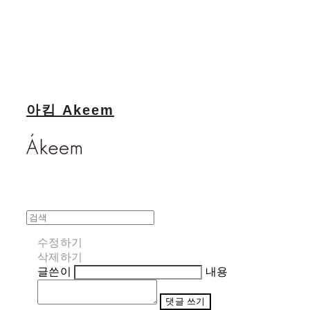
아킴 Akeem
수정하기
삭제하기
글쓴이
내용
댓글 쓰기