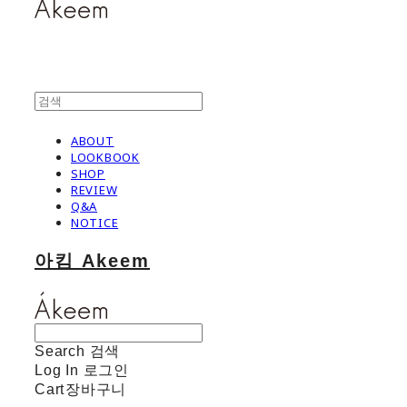
ABOUT
LOOKBOOK
SHOP
REVIEW
Q&A
NOTICE
아킴 Akeem
Search
검색
Log In
로그인
Cart
장바구니