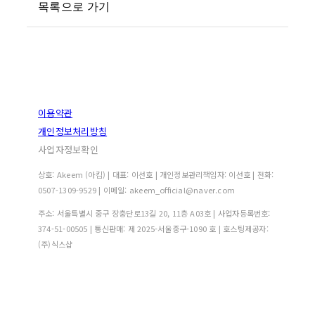
목록으로 가기
이용약관
개인정보처리방침
사업자정보확인
상호: Akeem (아킴) | 대표: 이선호 | 개인정보관리책임자: 이선호 | 전화:
0507-1309-9529 | 이메일: akeem_official@naver.com
주소: 서울특별시 중구 장충단로13길 20, 11층 A03호 | 사업자등록번호:
374-51-00505
| 통신판매:
제 2025-서울중구-1090 호
| 호스팅제공자:
(주)식스샵