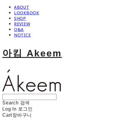
ABOUT
LOOKBOOK
SHOP
REVIEW
Q&A
NOTICE
아킴 Akeem
Search
검색
Log In
로그인
Cart
장바구니