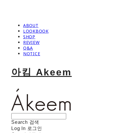
ABOUT
LOOKBOOK
SHOP
REVIEW
Q&A
NOTICE
아킴 Akeem
Search
검색
Log In
로그인