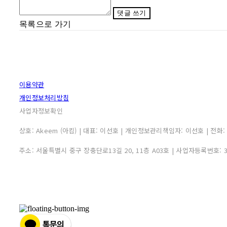
댓글 쓰기
목록으로 가기
이용약관
개인정보처리방침
사업자정보확인
상호: Akeem (아킴) | 대표: 이선호 | 개인정보관리책임자: 이선호 | 전화: 0507
주소: 서울특별시 중구 장충단로13길 20, 11층 A03호 | 사업자등록번호: