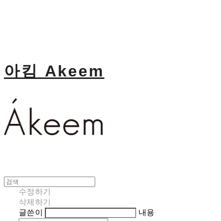
아킴 Akeem
수정하기
삭제하기
글쓴이
내용