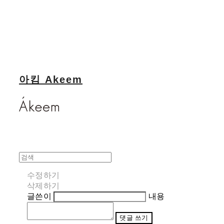
아킴 Akeem
수정하기
삭제하기
글쓴이
내용
댓글 쓰기