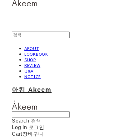
ABOUT
LOOKBOOK
SHOP
REVIEW
Q&A
NOTICE
아킴 Akeem
Search
검색
Log In
로그인
Cart
장바구니