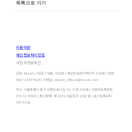
목록으로 가기
이용약관
개인정보처리방침
사업자정보확인
상호: Akeem (아킴) | 대표: 이선호 | 개인정보관리책임자: 이선호 | 전화:
0507-1309-9529 | 이메일: akeem_official@naver.com
주소: 서울특별시 중구 장충단로13길 20, 11층 A03호 | 사업자등록번호:
374-51-00505
| 통신판매:
제 2025-서울중구-1090 호
| 호스팅제공자:
(주)식스샵