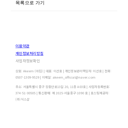
목록으로 가기
이용약관
개인정보처리방침
사업자정보확인
상호: Akeem (아킴) | 대표: 이선호 | 개인정보관리책임자: 이선호 | 전화:
0507-1309-9529 | 이메일: akeem_official@naver.com
주소: 서울특별시 중구 장충단로13길 20, 11층 A03호 | 사업자등록번호:
374-51-00505
| 통신판매:
제 2025-서울중구-1090 호
| 호스팅제공자:
(주)식스샵