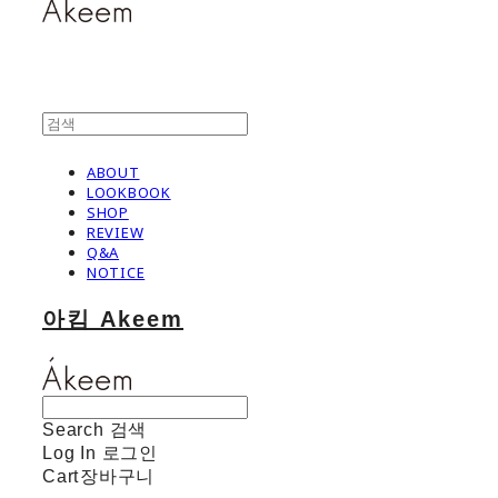
ABOUT
LOOKBOOK
SHOP
REVIEW
Q&A
NOTICE
아킴 Akeem
Search
검색
Log In
로그인
Cart
장바구니