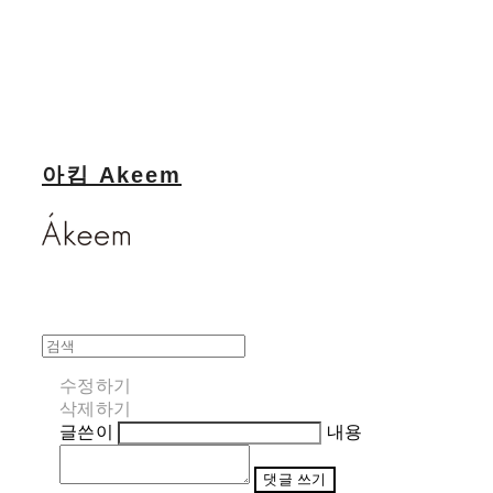
아킴 Akeem
수정하기
삭제하기
글쓴이
내용
댓글 쓰기