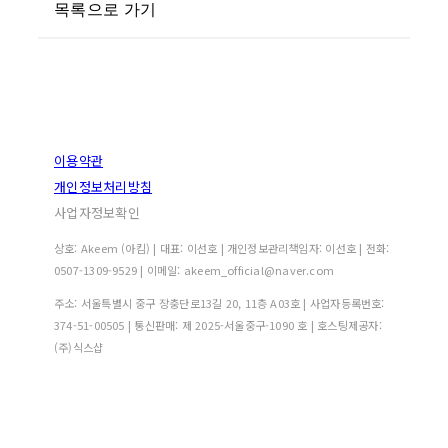
목록으로 가기
이용약관
개인정보처리방침
사업자정보확인
상호: Akeem (아킴) | 대표: 이선호 | 개인정보관리책임자: 이선호 | 전화:
0507-1309-9529 | 이메일: akeem_official@naver.com
주소: 서울특별시 중구 장충단로13길 20, 11층 A03호 | 사업자등록번호:
374-51-00505
| 통신판매:
제 2025-서울중구-1090 호
| 호스팅제공자:
(주)식스샵