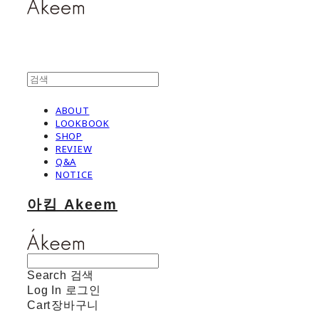
ABOUT
LOOKBOOK
SHOP
REVIEW
Q&A
NOTICE
아킴 Akeem
Search
검색
Log In
로그인
Cart
장바구니