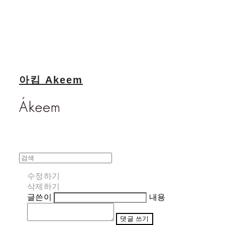
아킴 Akeem
수정하기
삭제하기
글쓴이
내용
댓글 쓰기