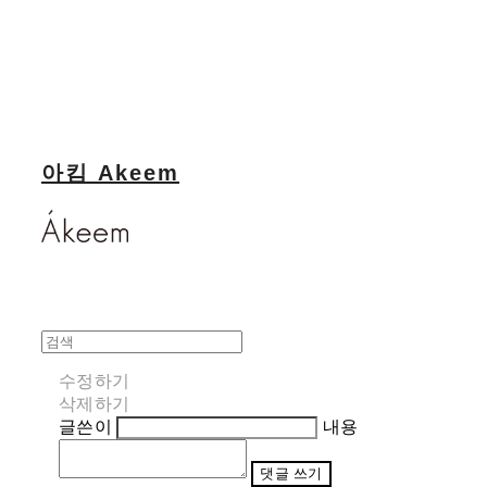
아킴 Akeem
수정하기
삭제하기
글쓴이
내용
댓글 쓰기