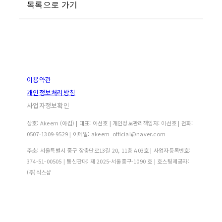
목록으로 가기
이용약관
개인정보처리방침
사업자정보확인
상호: Akeem (아킴) | 대표: 이선호 | 개인정보관리책임자: 이선호 | 전화:
0507-1309-9529 | 이메일: akeem_official@naver.com
주소: 서울특별시 중구 장충단로13길 20, 11층 A03호 | 사업자등록번호:
374-51-00505
| 통신판매:
제 2025-서울중구-1090 호
| 호스팅제공자:
(주)식스샵