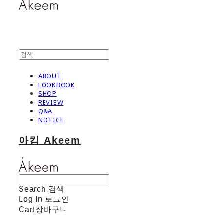
ABOUT
LOOKBOOK
SHOP
REVIEW
Q&A
NOTICE
아킴 Akeem
Search
검색
Log In
로그인
Cart
장바구니