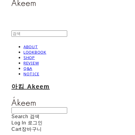
ABOUT
LOOKBOOK
SHOP
REVIEW
Q&A
NOTICE
아킴 Akeem
Search
검색
Log In
로그인
Cart
장바구니