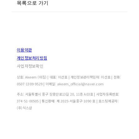
목록으로 가기
이용약관
개인정보처리방침
사업자정보확인
상호: Akeem (아킴) | 대표: 이선호 | 개인정보관리책임자: 이선호 | 전화:
0507-1309-9529 | 이메일: akeem_official@naver.com
주소: 서울특별시 중구 장충단로13길 20, 11층 A03호 | 사업자등록번호:
374-51-00505
| 통신판매:
제 2025-서울중구-1090 호
| 호스팅제공자:
(주)식스샵