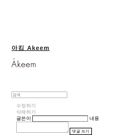
아킴 Akeem
수정하기
삭제하기
글쓴이
내용
댓글 쓰기