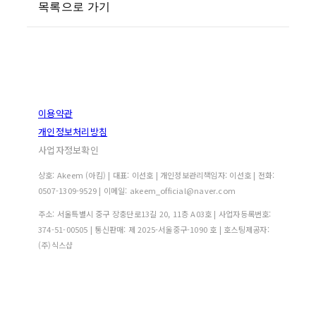
목록으로 가기
이용약관
개인정보처리방침
사업자정보확인
상호: Akeem (아킴) | 대표: 이선호 | 개인정보관리책임자: 이선호 | 전화:
0507-1309-9529 | 이메일: akeem_official@naver.com
주소: 서울특별시 중구 장충단로13길 20, 11층 A03호 | 사업자등록번호:
374-51-00505
| 통신판매:
제 2025-서울중구-1090 호
| 호스팅제공자:
(주)식스샵