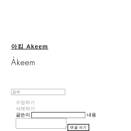
아킴 Akeem
수정하기
삭제하기
글쓴이
내용
댓글 쓰기