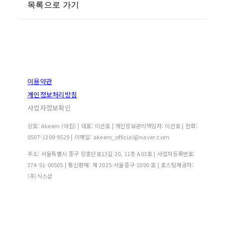
목록으로 가기
이용약관
개인정보처리방침
사업자정보확인
상호: Akeem (아킴) | 대표: 이선호 | 개인정보관리책임자: 이선호 | 전화:
0507-1309-9529 | 이메일: akeem_official@naver.com
주소: 서울특별시 중구 장충단로13길 20, 11층 A03호 | 사업자등록번호:
374-51-00505
| 통신판매:
제 2025-서울중구-1090 호
| 호스팅제공자:
(주)식스샵