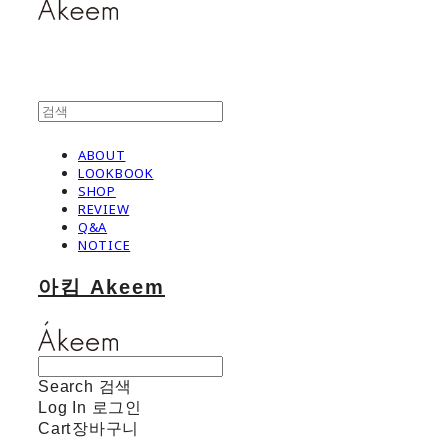
ABOUT
LOOKBOOK
SHOP
REVIEW
Q&A
NOTICE
아킴 Akeem
Search
검색
Log In
로그인
Cart
장바구니