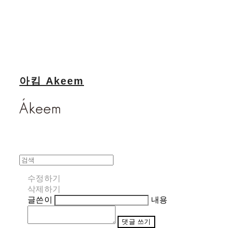
아킴 Akeem
수정하기
삭제하기
글쓴이
내용
댓글 쓰기