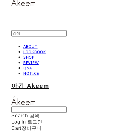
ABOUT
LOOKBOOK
SHOP
REVIEW
Q&A
NOTICE
아킴 Akeem
Search
검색
Log In
로그인
Cart
장바구니