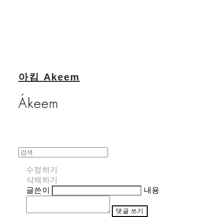
아킴 Akeem
수정하기
삭제하기
글쓴이
내용
댓글 쓰기