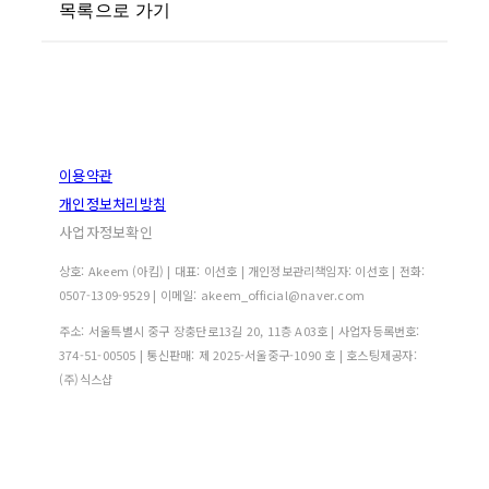
목록으로 가기
이용약관
개인정보처리방침
사업자정보확인
상호: Akeem (아킴) | 대표: 이선호 | 개인정보관리책임자: 이선호 | 전화:
0507-1309-9529 | 이메일: akeem_official@naver.com
주소: 서울특별시 중구 장충단로13길 20, 11층 A03호 | 사업자등록번호:
374-51-00505
| 통신판매:
제 2025-서울중구-1090 호
| 호스팅제공자:
(주)식스샵