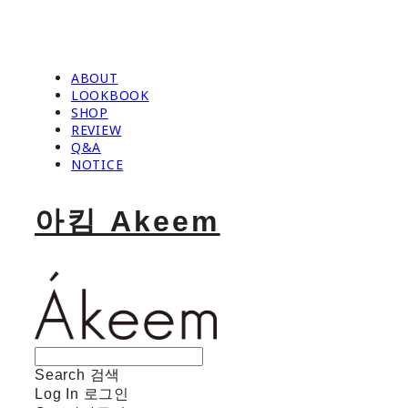
ABOUT
LOOKBOOK
SHOP
REVIEW
Q&A
NOTICE
아킴 Akeem
Search
검색
Log In
로그인