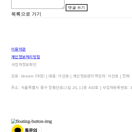
댓글 쓰기
목록으로 가기
이용약관
개인정보처리방침
사업자정보확인
상호: Akeem (아킴) | 대표: 이선호 | 개인정보관리책임자: 이선호 | 전화: 0507
주소: 서울특별시 중구 장충단로13길 20, 11층 A03호 | 사업자등록번호: