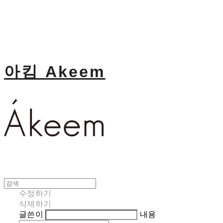
아킴 Akeem
수정하기
삭제하기
글쓴이
내용