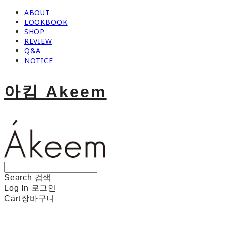
ABOUT
LOOKBOOK
SHOP
REVIEW
Q&A
NOTICE
아킴 Akeem
Search
검색
Log In
로그인
Cart
장바구니