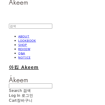
ABOUT
LOOKBOOK
SHOP
REVIEW
Q&A
NOTICE
아킴 Akeem
Search
검색
Log In
로그인
Cart
장바구니