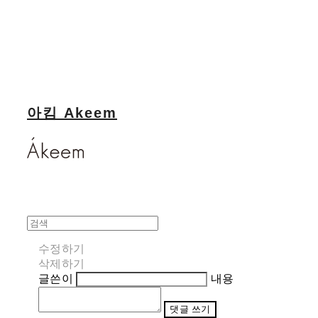
아킴 Akeem
수정하기
삭제하기
글쓴이
내용
댓글 쓰기