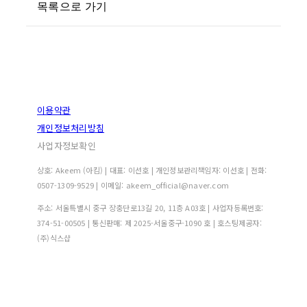
목록으로 가기
이용약관
개인정보처리방침
사업자정보확인
상호: Akeem (아킴) | 대표: 이선호 | 개인정보관리책임자: 이선호 | 전화:
0507-1309-9529 | 이메일: akeem_official@naver.com
주소: 서울특별시 중구 장충단로13길 20, 11층 A03호 | 사업자등록번호:
374-51-00505
| 통신판매:
제 2025-서울중구-1090 호
| 호스팅제공자:
(주)식스샵