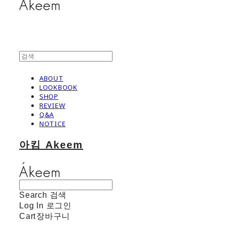
ABOUT
LOOKBOOK
SHOP
REVIEW
Q&A
NOTICE
아킴 Akeem
Search
검색
Log In
로그인
Cart
장바구니