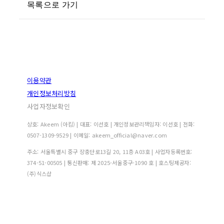
목록으로 가기
이용약관
개인정보처리방침
사업자정보확인
상호: Akeem (아킴) | 대표: 이선호 | 개인정보관리책임자: 이선호 | 전화:
0507-1309-9529 | 이메일: akeem_official@naver.com
주소: 서울특별시 중구 장충단로13길 20, 11층 A03호 | 사업자등록번호:
374-51-00505
| 통신판매:
제 2025-서울중구-1090 호
| 호스팅제공자:
(주)식스샵