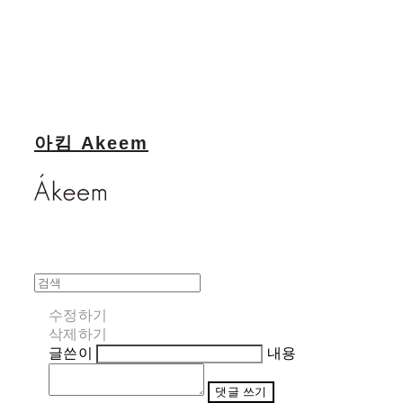
아킴 Akeem
수정하기
삭제하기
글쓴이
내용
댓글 쓰기