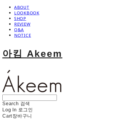
ABOUT
LOOKBOOK
SHOP
REVIEW
Q&A
NOTICE
아킴 Akeem
Search
검색
Log In
로그인
Cart
장바구니