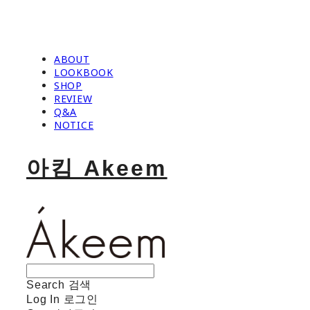
ABOUT
LOOKBOOK
SHOP
REVIEW
Q&A
NOTICE
아킴 Akeem
Search
검색
Log In
로그인