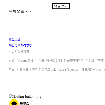
댓글 쓰기
목록으로 가기
이용약관
개인정보처리방침
사업자정보확인
상호: Akeem (아킴) | 대표: 이선호 | 개인정보관리책임자: 이선호 | 전화: 0507
주소: 서울특별시 중구 장충단로13길 20, 11층 A03호 | 사업자등록번호: