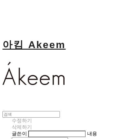
아킴 Akeem
수정하기
삭제하기
글쓴이
내용