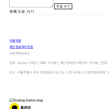
댓글 쓰기
목록으로 가기
이용약관
개인정보처리방침
사업자정보확인
상호: Akeem (아킴) | 대표: 이선호 | 개인정보관리책임자: 이선호 | 전화: 0507
주소: 서울특별시 중구 장충단로13길 20, 11층 A03호 | 사업자등록번호: