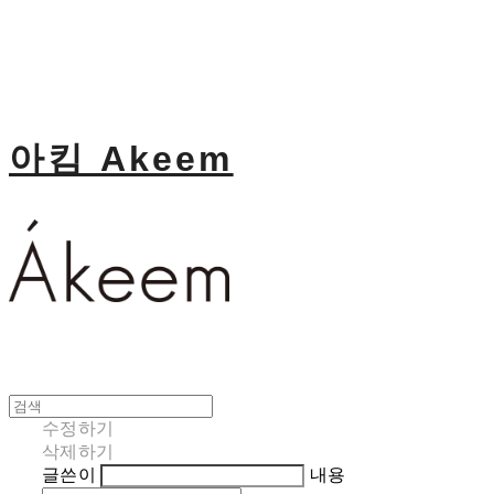
아킴 Akeem
수정하기
삭제하기
글쓴이
내용