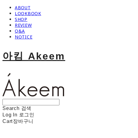
ABOUT
LOOKBOOK
SHOP
REVIEW
Q&A
NOTICE
아킴 Akeem
Search
검색
Log In
로그인
Cart
장바구니