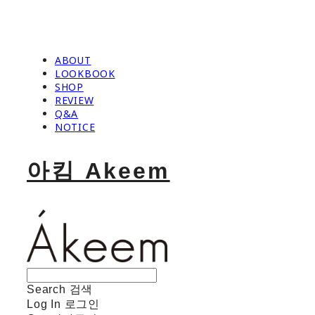
ABOUT
LOOKBOOK
SHOP
REVIEW
Q&A
NOTICE
아킴 Akeem
Search
검색
Log In
로그인