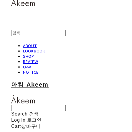
ABOUT
LOOKBOOK
SHOP
REVIEW
Q&A
NOTICE
아킴 Akeem
Search
검색
Log In
로그인
Cart
장바구니