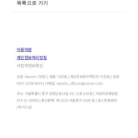
목록으로 가기
이용약관
개인정보처리방침
사업자정보확인
상호: Akeem (아킴) | 대표: 이선호 | 개인정보관리책임자: 이선호 | 전화:
0507-1309-9529 | 이메일: akeem_official@naver.com
주소: 서울특별시 중구 장충단로13길 20, 11층 A03호 | 사업자등록번호:
374-51-00505
| 통신판매:
제 2025-서울중구-1090 호
| 호스팅제공자:
(주)식스샵