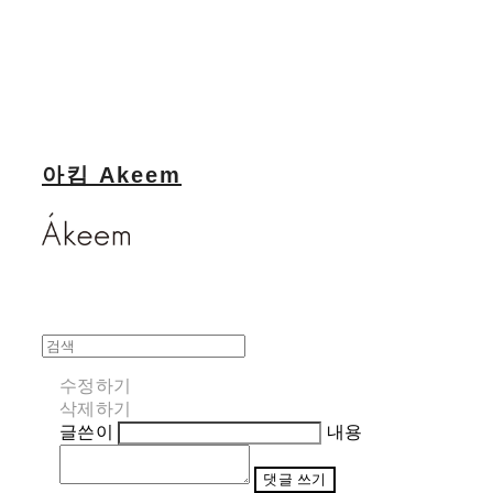
아킴 Akeem
수정하기
삭제하기
글쓴이
내용
댓글 쓰기