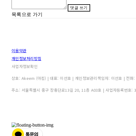
댓글 쓰기
목록으로 가기
이용약관
개인정보처리방침
사업자정보확인
상호: Akeem (아킴) | 대표: 이선호 | 개인정보관리책임자: 이선호 | 전화: 0507
주소: 서울특별시 중구 장충단로13길 20, 11층 A03호 | 사업자등록번호: