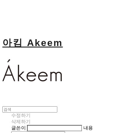
아킴 Akeem
수정하기
삭제하기
글쓴이
내용