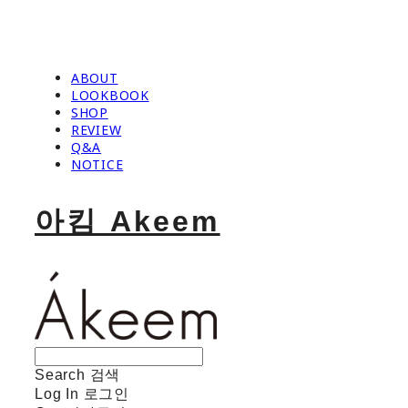
ABOUT
LOOKBOOK
SHOP
REVIEW
Q&A
NOTICE
아킴 Akeem
Search
검색
Log In
로그인