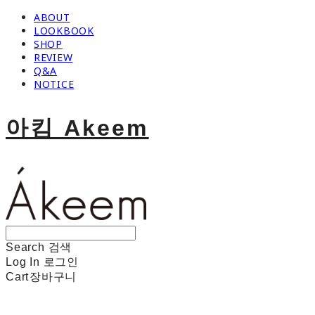
ABOUT
LOOKBOOK
SHOP
REVIEW
Q&A
NOTICE
아킴 Akeem
Search
검색
Log In
로그인
Cart
장바구니