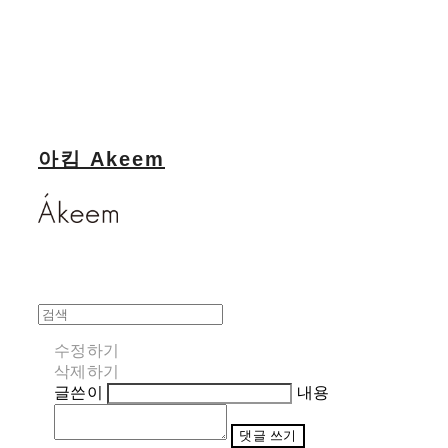
아킴 Akeem
수정하기
삭제하기
글쓴이
내용
댓글 쓰기