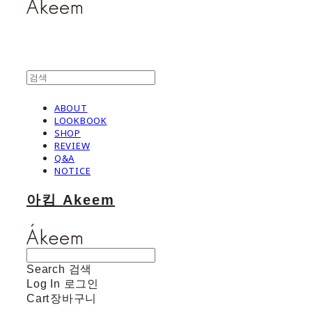
ABOUT
LOOKBOOK
SHOP
REVIEW
Q&A
NOTICE
아킴 Akeem
Search
검색
Log In
로그인
Cart
장바구니