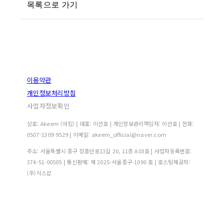
목록으로 가기
이용약관
개인정보처리방침
사업자정보확인
상호: Akeem (아킴) | 대표: 이선호 | 개인정보관리책임자: 이선호 | 전화:
0507-1309-9529 | 이메일: akeem_official@naver.com
주소: 서울특별시 중구 장충단로13길 20, 11층 A03호 | 사업자등록번호:
374-51-00505
| 통신판매:
제 2025-서울중구-1090 호
| 호스팅제공자:
(주)식스샵