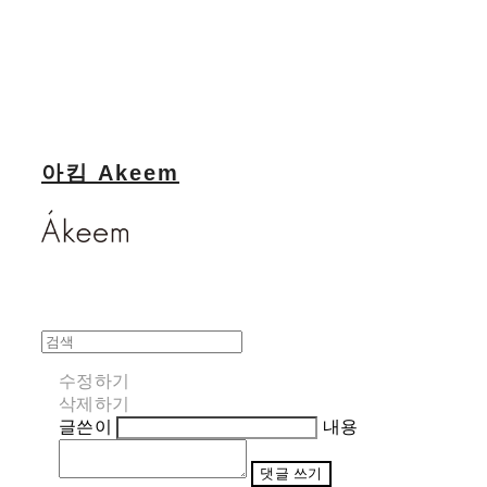
아킴 Akeem
수정하기
삭제하기
글쓴이
내용
댓글 쓰기