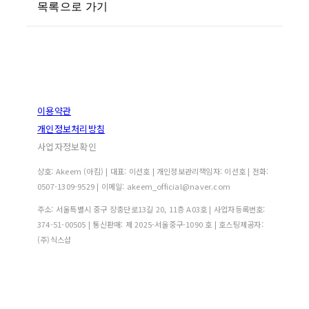
목록으로 가기
이용약관
개인정보처리방침
사업자정보확인
상호: Akeem (아킴) | 대표: 이선호 | 개인정보관리책임자: 이선호 | 전화:
0507-1309-9529 | 이메일: akeem_official@naver.com
주소: 서울특별시 중구 장충단로13길 20, 11층 A03호 | 사업자등록번호:
374-51-00505
| 통신판매:
제 2025-서울중구-1090 호
| 호스팅제공자:
(주)식스샵