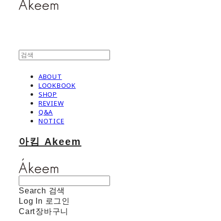
ABOUT
LOOKBOOK
SHOP
REVIEW
Q&A
NOTICE
아킴 Akeem
Search
검색
Log In
로그인
Cart
장바구니